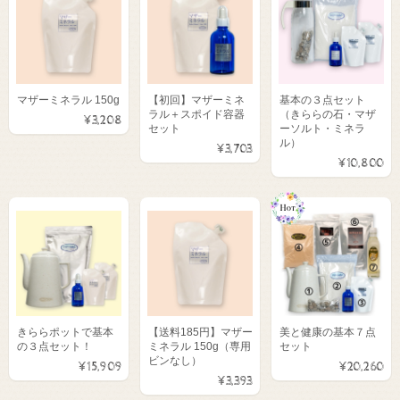
マザーミネラル 150g
【初回】マザーミネ
基本の３点セット
ラル＋スポイド容器
（きららの石・マザ
¥3,208
セット
ーソルト・ミネラ
ル）
¥3,703
¥10,800
きららポットで基本
【送料185円】マザー
美と健康の基本７点
の３点セット！
ミネラル 150g（専用
セット
ビンなし）
¥15,909
¥20,260
¥3,393