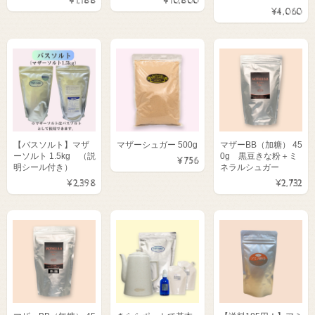
¥1,188
¥10,800
¥4,060
【バスソルト】マザ
マザーシュガー 500g
マザーBB（加糖） 45
ーソルト 1.5kg （説
0g 黒豆きな粉＋ミ
¥756
明シール付き）
ネラルシュガー
¥2,398
¥2,732