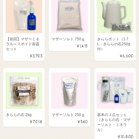
【初回】マザーミネ
マザーソルト 750ｇ
きららポット（1.7
ラル＋スポイド容器
L・きららの石250g
¥1,415
セット
付）
¥3,703
¥6,600
きららの石 2kg
マザーソルト 250ｇ
基本の３点セット
（きららの石・マザ
¥7,018
¥540
ーソルト・ミネラ
ル）
¥10,800