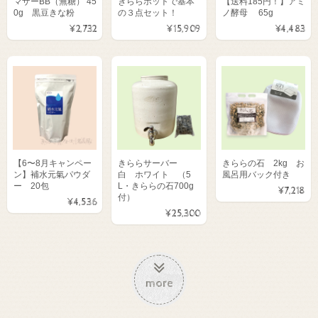
マザーBB（無糖） 45
きららポットで基本
【送料185円！】アミ
0g 黒豆きな粉
の３点セット！
ノ酵母 65g
¥2,732
¥15,909
¥4,483
【6〜8月キャンペー
きららサーバー
きららの石 2kg お
ン】補水元氣パウダ
白 ホワイト （5
風呂用バック付き
ー 20包
L・きららの石700g
¥7,218
付）
¥4,536
¥25,300
more