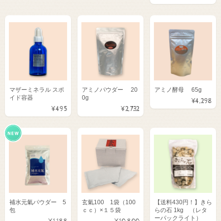
マザーミネラル スポ
アミノパウダー 20
アミノ酵母 65g
イド容器
0g
¥4,298
¥495
¥2,732
補水元氣パウダー 5
玄氣100 1袋（100
【送料430円！】きら
包
ｃｃ）×１５袋
らの石 1kg （レタ
ーパックライト）