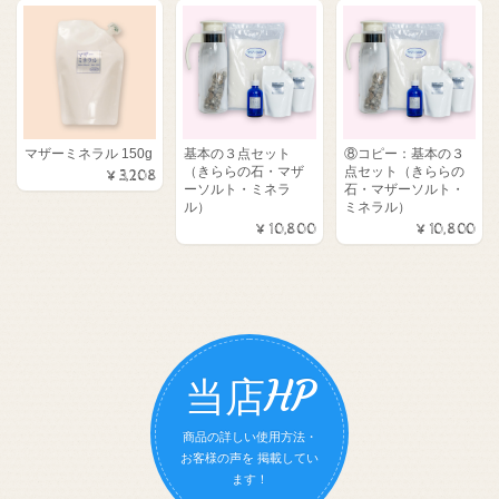
マザーミネラル 150g
基本の３点セット
⑧コピー：基本の３
（きららの石・マザ
点セット（きららの
¥3,208
ーソルト・ミネラ
石・マザーソルト・
ル）
ミネラル）
¥10,800
¥10,800
当店HP
商品の詳しい使用方法・
お客様の声を 掲載してい
ます！