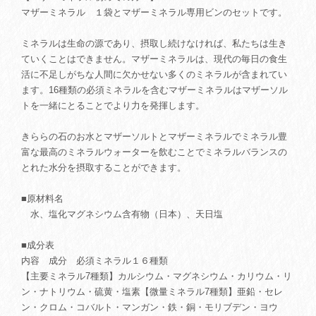
マザーミネラル １袋とマザーミネラル専用ビンのセットです。
ミネラルは生命の源であり、摂取し続けなければ、私たちは生き
ていくことはできません。マザーミネラルは、現代の毎日の食生
活に不足しがちな人間に欠かせない多くのミネラルが含まれてい
ます。16種類の必須ミネラルを含むマザーミネラルはマザーソル
トを一緒にとることでより力を発揮します。
きららの石のお水とマザーソルトとマザーミネラルでミネラル豊
富な最高のミネラルウォーターを飲むことでミネラルバランスの
とれた水分を摂取することができます。
■原材料名
水、塩化マグネシウム含有物（日本）、天日塩
■成分表
内容 成分 必須ミネラル１６種類
【主要ミネラル7種類】カルシウム・マグネシウム・カリウム・リ
ン・ナトリウム・硫黄・塩素【微量ミネラル7種類】亜鉛・セレ
ン・クロム・コバルト・マンガン・鉄・銅・モリブデン・ヨウ