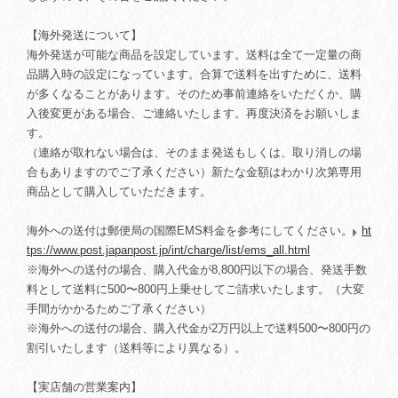
【海外発送について】
海外発送が可能な商品を設定しています。送料は全て一定量の商
品購入時の設定になっています。合算で送料を出すために、送料
が多くなることがあります。そのため事前連絡をいただくか、購
入後変更がある場合、ご連絡いたします。再度決済をお願いしま
す。
（連絡が取れない場合は、そのまま発送もしくは、取り消しの場
合もありますのでご了承ください）新たな金額はわかり次第専用
商品として購入していただきます。
海外への送付は郵便局の国際EMS料金を参考にしてください。
ht
tps://www.post.japanpost.jp/int/charge/list/ems_all.html
※海外への送付の場合、購入代金が8,800円以下の場合、発送手数
料として送料に500〜800円上乗せしてご請求いたします。（大変
手間がかかるためご了承ください）
※海外への送付の場合、購入代金が2万円以上で送料500〜800円の
割引いたします（送料等により異なる）。
【実店舗の営業案内】