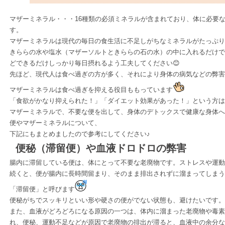
マザーミネラル・・・16種類の必須ミネラルが含まれており、体に必要
す。
マザーミネラルは現代の毎日の食生活に不足しがちなミネラルがたっぷり
きららの水や塩水（マザーソルトときららの石の水）の中に入れるだけで
どできるだけしっかり毎日摂れるよう工夫してください😊
先ほど、現代人は食べ過ぎの方が多く、それにより身体の病気などの弊害
マザーミネラルは食べ過ぎを抑える役目ももっています
「食欲がかなり抑えられた！」「ダイエット効果があった！」という方は
マザーミネラルで、不要な便を出して、身体のデトックスで健康な身体
便やマザーミネラルについて、
下記にもまとめましたので参考にしてください♪
便秘（滞留便）や血液ドロドロの弊害
腸内に滞留している便は、体にとって不要な老廃物です。ストレスや運動
続くと、便が腸内に長時間留まり、そのまま排出されずに溜まってしまう
「滞留便」と呼びます
便秘がちでスッキリといい形や硬さの便がでない状態も、避けたいです。
また、血液がどろどろになる原因の一つは、体内に溜まった老廃物や毒素
れ、便秘、運動不足などが原因で老廃物の排出が滞ると、血液中の余分な