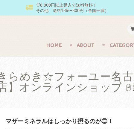
🛒8,800円以上購入で送料無料！
その他 送料185〜800円（全国一律）
HOME
ABOUT
CATEGOR
きらめき☆フォーユー名古
店】オンラインショップ Bl
マザーミネラルはしっかり摂るのが◎！