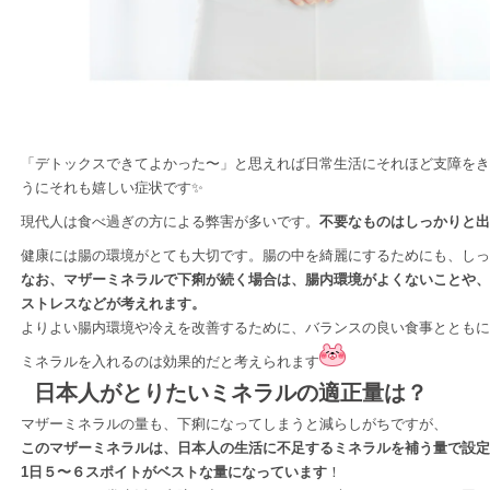
「デトックスできてよかった〜」と思えれば日常生活にそれほど支障をき
うにそれも嬉しい症状です✨
現代人は食べ過ぎの方による弊害が多いです。
不要なものはしっかりと出
健康には腸の環境がとても大切です。腸の中を綺麗にするためにも、しっ
なお、マザーミネラルで下痢が続く場合は、腸内環境がよくないことや、
ストレスなどが考えれます。
よりよい腸内環境や冷えを改善するために、バランスの良い食事とともに
ミネラルを入れるのは効果的だと考えられます
日本人がとりたいミネラルの適正量は？
マザーミネラルの量も、下痢になってしまうと減らしがちですが、
このマザーミネラルは、日本人の生活に不足するミネラルを補う量で設定
1日５〜６スポイトがベストな量になっています
！