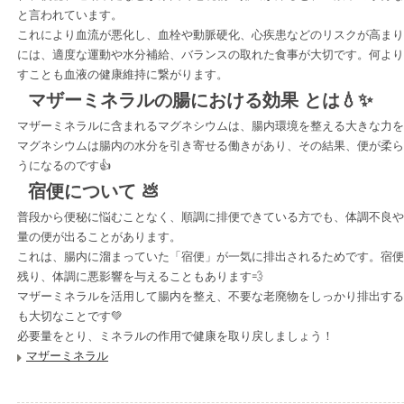
と言われています。
これにより血流が悪化し、血栓や動脈硬化、心疾患などのリスクが高まり
には、適度な運動や水分補給、バランスの取れた食事が大切です。何より
すことも血液の健康維持に繋がります。
マザーミネラルの腸における効果
とは💧✨
マザーミネラルに含まれるマグネシウムは、腸内環境を整える大きな力を
マグネシウムは腸内の水分を引き寄せる働きがあり、その結果、便が柔ら
うになるのです👍
宿便について
💩
普段から便秘に悩むことなく、順調に排便できている方でも、体調不良や
量の便が出ることがあります。
これは、腸内に溜まっていた「宿便」が一気に排出されるためです。宿便
残り、体調に悪影響を与えることもあります💨
マザーミネラルを活用して腸内を整え、不要な老廃物をしっかり排出する
も大切なことです💚
必要量をとり、ミネラルの作用で健康を取り戻しましょう！
マザーミネラル