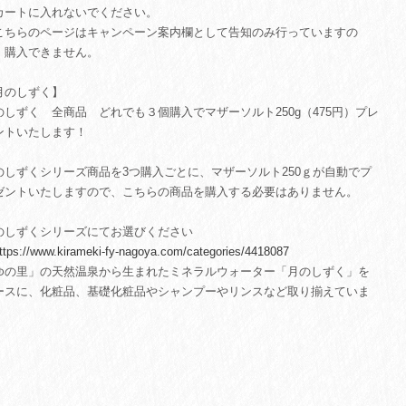
カートに入れないでください。
こちらのページはキャンペーン案内欄として告知のみ行っていますの
、購入できません。
月のしずく】
のしずく 全商品 どれでも３個購入でマザーソルト250g（475円）プレ
ントいたします！
のしずくシリーズ商品を3つ購入ごとに、マザーソルト250ｇが自動でプ
ゼントいたしますので、こちらの商品を購入する必要はありません。
のしずくシリーズにてお選びください
ttps://www.kirameki-fy-nagoya.com/categories/4418087
ゆの里」の天然温泉から生まれたミネラルウォーター「月のしずく」を
ースに、化粧品、基礎化粧品やシャンプーやリンスなど取り揃えていま
。