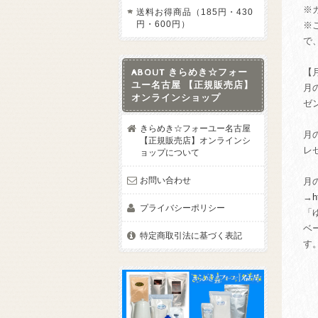
※
送料お得商品（185円・430
円・600円）
※
で
【
ABOUT きらめき☆フォー
ユー名古屋 【正規販売店】
月
オンラインショップ
ゼ
きらめき☆フォーユー名古屋
月
【正規販売店】オンラインシ
レ
ョップについて
お問い合わせ
月
→
h
プライバシーポリシー
「
ベ
特定商取引法に基づく表記
す