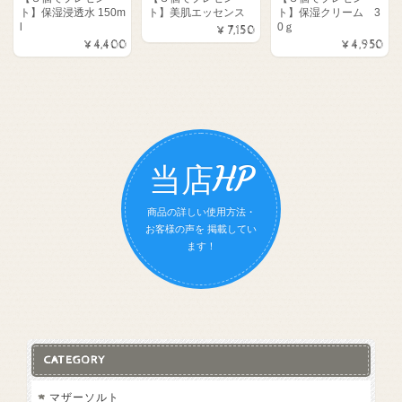
ト】保湿浸透水 150m
ト】美肌エッセンス
ト】保湿クリーム 3
l
0ｇ
¥7,150
¥4,400
¥4,950
当店HP
商品の詳しい使用方法・
お客様の声を 掲載してい
ます！
CATEGORY
マザーソルト